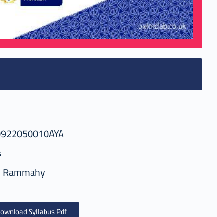
0922050010AYA
s
d Rammahy
ownload Syllabus Pdf