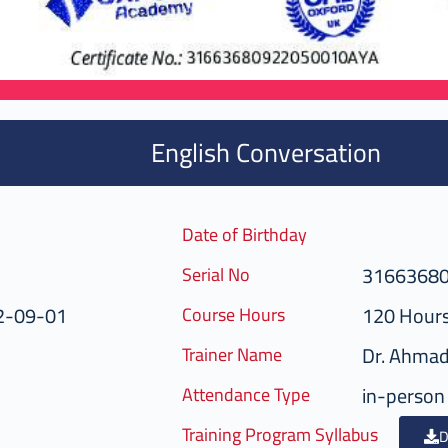
English Conversation
Date of Birthday
3166368
Serial No
2-09-01
120 Hour
Course Hours
Dr. Ahma
Trainer Name
in-person
Attendance Type
Training Program Syllabus
D