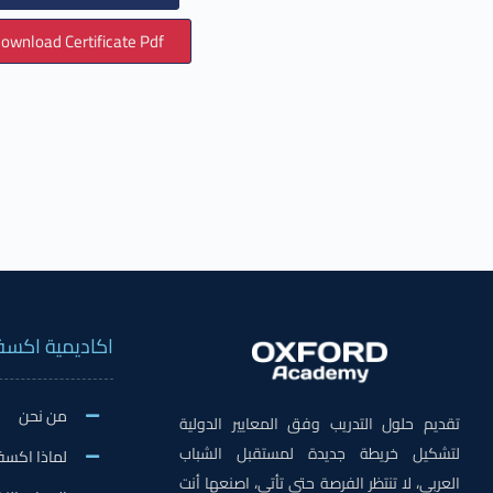
ownload Certificate Pdf
اكاديمية اكسف
من نحن
تقديم حلول التدريب وفق المعايير الدولية
لتشكيل خريطة جديدة لمستقبل الشباب
لماذا اكسف
العربي، لا تنتظر الفرصة حتى تأتي، اصنعها أنت