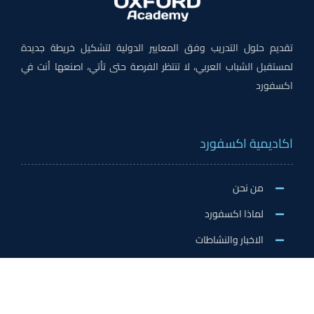
تقديم حلول التدريب وفق المعايير الدولية لتشكيل خريطة جديدة
لمستقبل الشباب العربي، لا تنتظر الفرصة حتى تأتي، اصنعها أنت في
اكسفورد
اكاديمية اكسفورد
من نحن
لماذا اكسفورد
الاخبار والنشاطات
وظائف اكسفورد
طلب التطوع/ التدريب الميداني/سفير اكسفورد