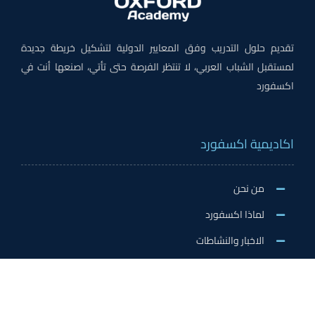
تقديم حلول التدريب وفق المعايير الدولية لتشكيل خريطة جديدة
لمستقبل الشباب العربي، لا تنتظر الفرصة حتى تأتي، اصنعها أنت في
اكسفورد
اكاديمية اكسفورد
من نحن
لماذا اكسفورد
الاخبار والنشاطات
وظائف اكسفورد
طلب التطوع/ التدريب الميداني/سفير اكسفورد