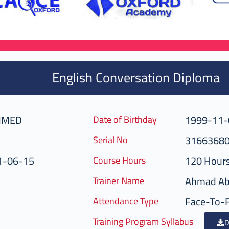
English Conversation Diploma
MMED
1999-11-
Date of Birthday
3166368
Serial No
1-06-15
120 Hour
Course Hours
Ahmad Ab
Trainer Name
Face-To-
Attendance Type
Training Program Syllabus
D