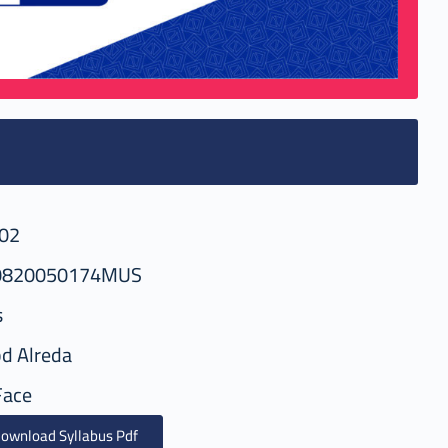
02
0820050174MUS
s
d Alreda
Face
ownload Syllabus Pdf