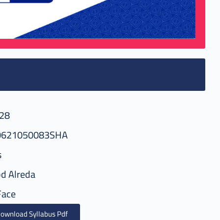
28
0621050083SHA
s
d Alreda
Face
ownload Syllabus Pdf