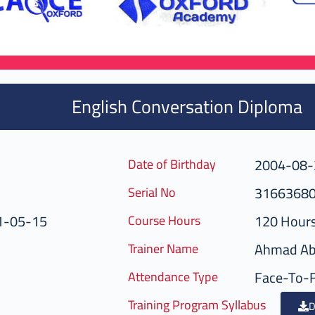
English Conversation Diploma
2004-08-
Date of Birthday
3166368
Serial No
1-05-15
120 Hour
Course Hours
Ahmad Ab
Trainer Name
Face-To-
Attendance Type
Training Program Syllabus
D