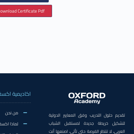
ownload Certificate Pdf
اكاديمية اكسف
من نحن
تقديم حلول التدريب وفق المعايير الدولية
لتشكيل خريطة جديدة لمستقبل الشباب
لماذا اكسف
العربي، لا تنتظر الفرصة حتى تأتي، اصنعها أنت