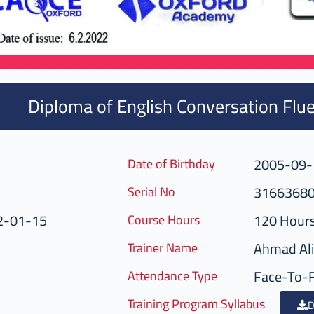
Diploma of English Conversation Flue
2005-09-
Date of Birthday
3166368
Serial No
2-01-15
120 Hour
Course Hours
Ahmad Ali
Trainer Name
Face-To-
Attendance Type
Training Program Syllabus
D