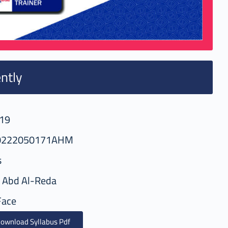
ntly
19
0222050171AHM
s
 Abd Al-Reda
Face
ownload Syllabus Pdf