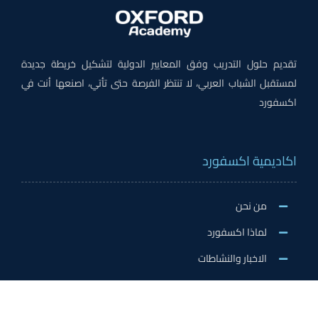
تقديم حلول التدريب وفق المعايير الدولية لتشكيل خريطة جديدة
لمستقبل الشباب العربي، لا تنتظر الفرصة حتى تأتي، اصنعها أنت في
اكسفورد
اكاديمية اكسفورد
من نحن
لماذا اكسفورد
الاخبار والنشاطات
وظائف اكسفورد
طلب التطوع/ التدريب الميداني/سفير اكسفورد