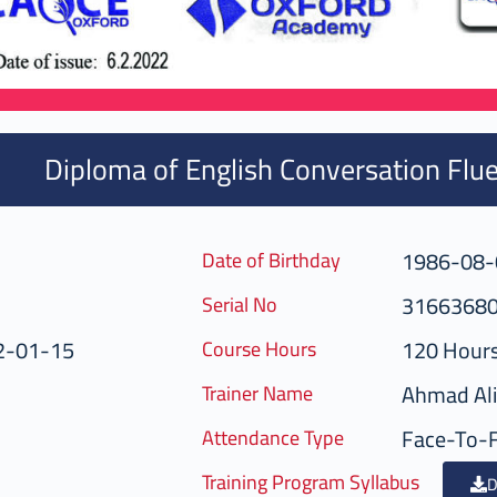
Diploma of English Conversation Flue
1986-08-
Date of Birthday
3166368
Serial No
2-01-15
120 Hour
Course Hours
Ahmad Ali
Trainer Name
Face-To-
Attendance Type
Training Program Syllabus
D