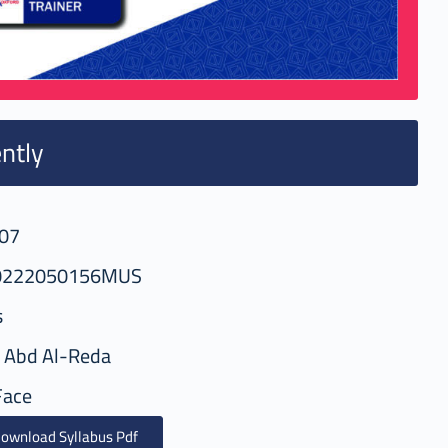
ntly
07
0222050156MUS
s
 Abd Al-Reda
Face
ownload Syllabus Pdf