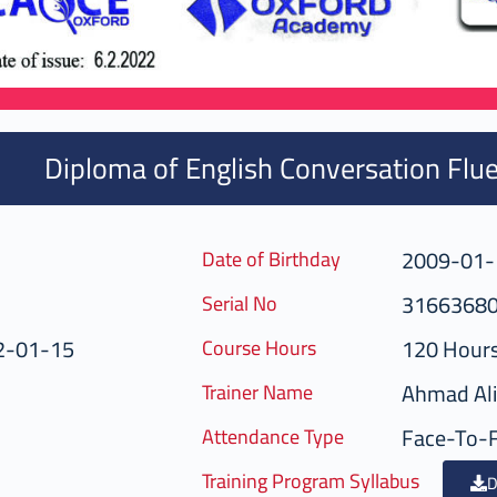
Diploma of English Conversation Flue
2009-01-
Date of Birthday
3166368
Serial No
2-01-15
120 Hour
Course Hours
Ahmad Ali
Trainer Name
Face-To-
Attendance Type
Training Program Syllabus
D