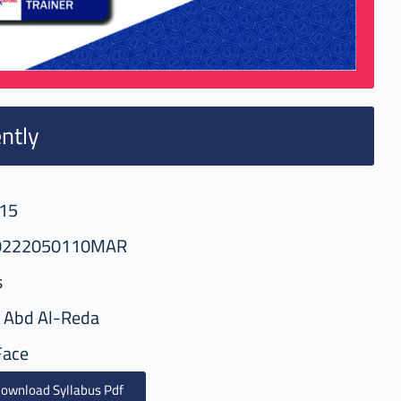
ntly
15
0222050110MAR
s
 Abd Al-Reda
Face
ownload Syllabus Pdf