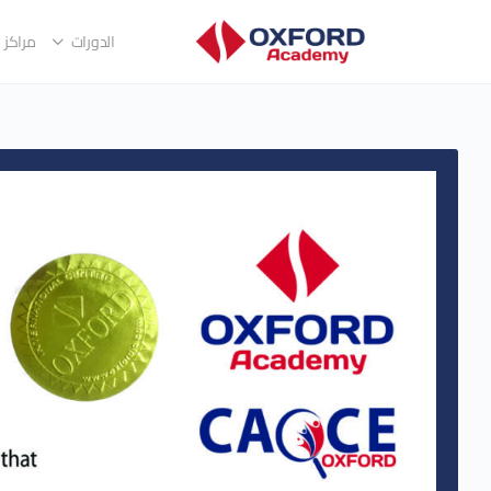
الدورات
مراكز ا