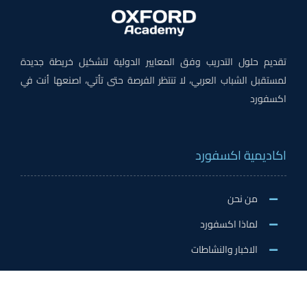
تقديم حلول التدريب وفق المعايير الدولية لتشكيل خريطة جديدة
لمستقبل الشباب العربي، لا تنتظر الفرصة حتى تأتي، اصنعها أنت في
اكسفورد
اكاديمية اكسفورد
من نحن
لماذا اكسفورد
الاخبار والنشاطات
وظائف اكسفورد
طلب التطوع/ التدريب الميداني/سفير اكسفورد