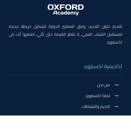
تقديم حلول التدريب وفق المعايير الدولية لتشكيل خريطة جديدة
لمستقبل الشباب العربي، لا تنتظر الفرصة حتى تأتي، اصنعها أنت في
اكسفورد
اكاديمية اكسفورد
من نحن
لماذا اكسفورد
الاخبار والنشاطات
وظائف اكسفورد
طلب التطوع/ التدريب الميداني/سفير اكسفورد