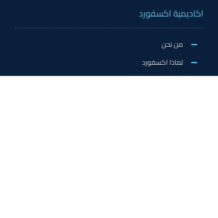
اكاديمية اكسفورد
من نحن
لماذا اكسفورد
الاخبار والنشاطات
وظائف اكسفورد
طلب التطوع/ التدريب الميداني/سفير اكسفورد
خدمات الاعتماد
الاعتمادات الدولية
اعتماد المدربين