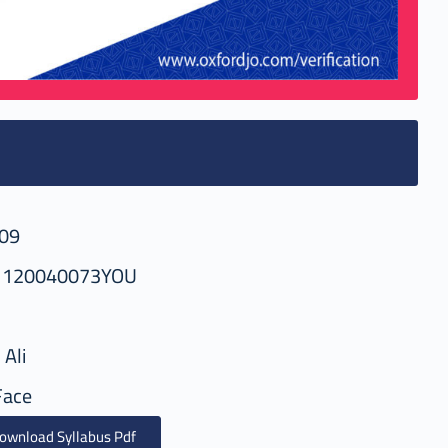
09
1120040073YOU
 Ali
Face
ownload Syllabus Pdf