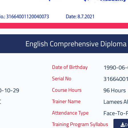
English Comprehensive Diploma
1990-06-
Date of Birthday
3166400
Serial No
0-10-29
96 Hours
Course Hours
C
Lamees Al
Trainer Name
Face-To-
Attendance Type
Training Program Syllabus
D