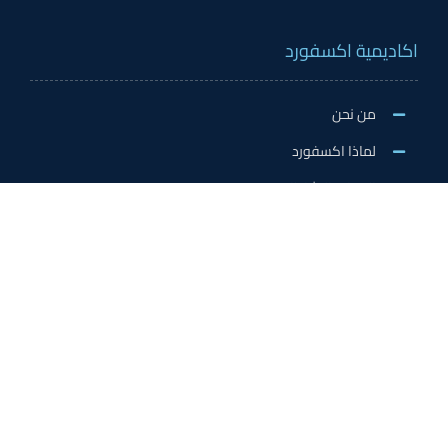
اكاديمية اكسفورد
من نحن
لماذا اكسفورد
الاخبار والنشاطات
وظائف اكسفورد
طلب التطوع/ التدريب الميداني/سفير اكسفورد
خدمات الاعتماد
الاعتمادات الدولية
اعتماد المدربين