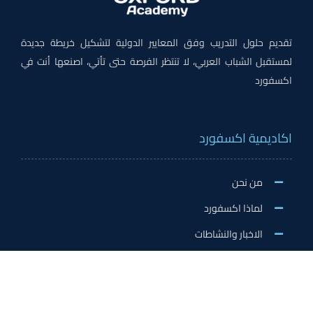
تقديم حلول التدريب وفق المعايير الدولية لتشكيل خريطة جديدة
لمستقبل الشباب العربي، لا تنتظر الفرصة حتى تأتي، اصنعها أنت في
اكسفورد
اكاديمية اكسفورد
من نحن
لماذا اكسفورد
الاخبار والنشاطات
وظائف اكسفورد
طلب التطوع/ التدريب الميداني/سفير اكسفورد