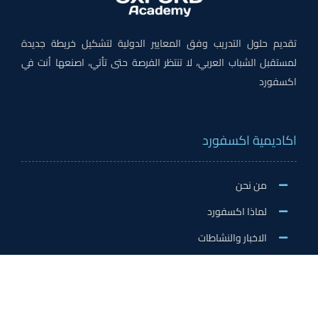
تقديم حلول التدريب وفق المعايير الدولية لتشكيل خريطة جديدة
لمستقبل الشباب العربي، لا تنتظر الفرصة حتى تأتي، اصنعها أنت في
اكسفورد
اكاديمية اكسفورد
من نحن
لماذا اكسفورد
الاخبار والنشاطات
وظائف اكسفورد
طلب التطوع/ التدريب الميداني/سفير اكسفورد