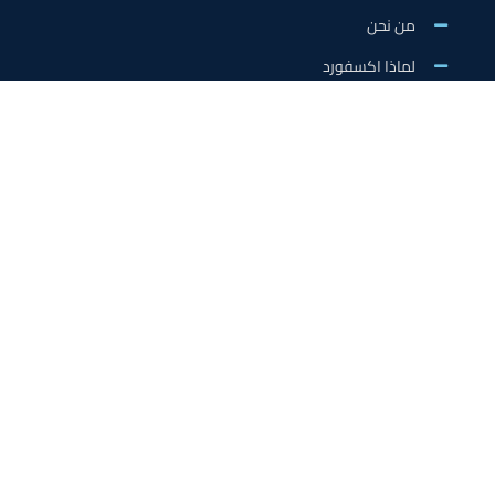
من نحن
لماذا اكسفورد
الاخبار والنشاطات
وظائف اكسفورد
طلب التطوع/ التدريب الميداني/سفير اكسفورد
خدمات الاعتماد
الاعتمادات الدولية
اعتماد المدربين
اعتماد المعلمين
اعتماد مؤسسات التدريب