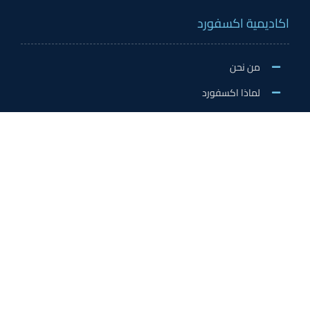
اكاديمية اكسفورد
من نحن
لماذا اكسفورد
الاخبار والنشاطات
وظائف اكسفورد
طلب التطوع/ التدريب الميداني/سفير اكسفورد
خدمات الاعتماد
الاعتمادات الدولية
اعتماد المدربين