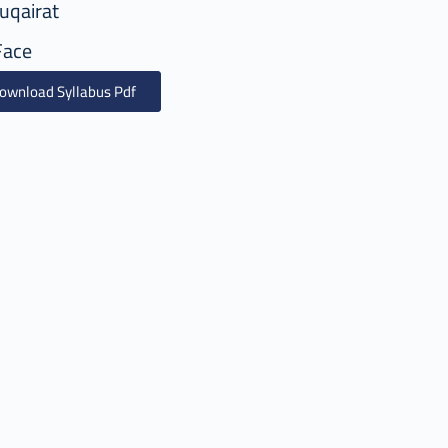
uqairat
Face
ownload Syllabus Pdf