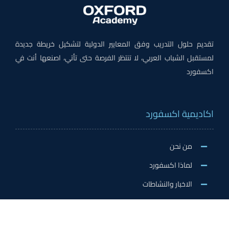
تقديم حلول التدريب وفق المعايير الدولية لتشكيل خريطة جديدة
لمستقبل الشباب العربي، لا تنتظر الفرصة حتى تأتي، اصنعها أنت في
اكسفورد
اكاديمية اكسفورد
من نحن
لماذا اكسفورد
الاخبار والنشاطات
وظائف اكسفورد
طلب التطوع/ التدريب الميداني/سفير اكسفورد