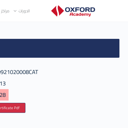
الدورات
مراكز ا
0921020008CAT
13
28
tificate Pdf