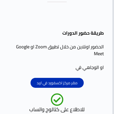
يقة حضور الدورات
الحضور اونلاين من خلال تطبيق Zoom او Google
Me
 الوجاهي في
مقر مركز اكسفورد في اربد
للاطلاع على كتالوج واتساب