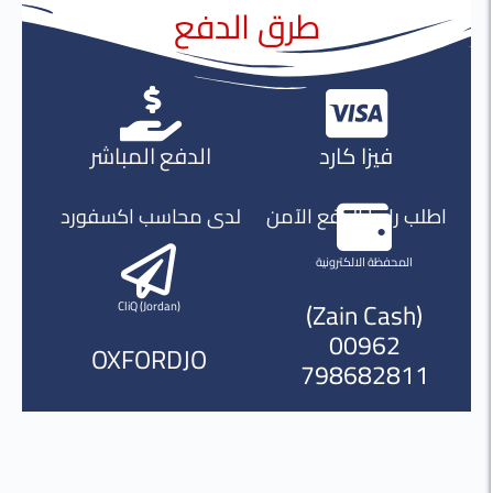
طرق الدفع
فيزا كارد
الدفع المباشر
لب رابط الدفع الآمن
لدى محاسب اكسفورد
المحفظة الالكترونية
(Zain Cash)
CliQ (Jordan)
00962
OXFORDJO
798682811