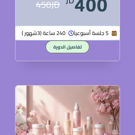
JD
400
450JD
5 جلسة أسبوعيا
240 ساعة (3شهور )
تفاصيل الدورة