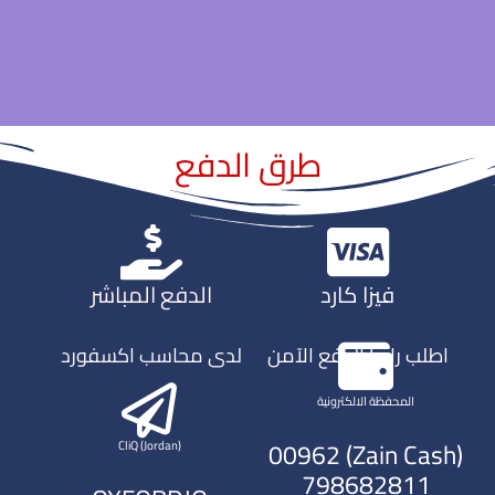
طرق الدفع
فيزا كارد
الدفع المباشر
اطلب رابط الدفع الآمن
لدى محاسب اكسفورد
المحفظة الالكترونية
(Zain Cash) 00962
CliQ (Jordan)
798682811