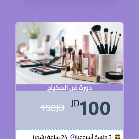
دورة فن المكياج
JD
100
150JD
3 جلسة أسبوعيا
24 ساعة (شهر)