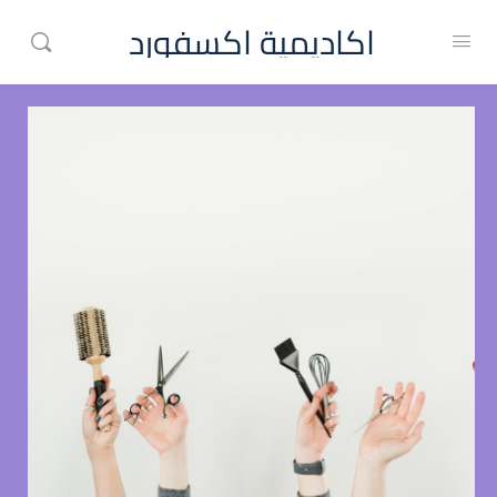
اكاديمية اكسفورد