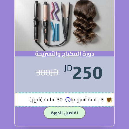
دورة المكياج والتسريحة
JD
250
300JD
3 جلسة أسبوعيا
30 ساعة (شهر )
تفاصيل الدورة